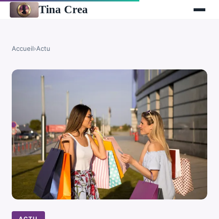
Tina Crea
Accueil
›
Actu
ACTU