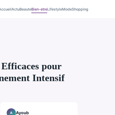
Accueil
Actu
Beaute
Bien-etre
Lifestyle
Mode
Shopping
 Efficaces pour
nement Intensif
Ayoub
A