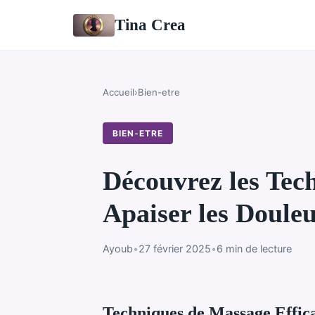
Tina Crea
Accueil
›
Bien-etre
BIEN-ETRE
Découvrez les Tech
Apaiser les Doule
Ayoub
•
27 février 2025
•
6 min de lecture
Techniques de Massage Effic