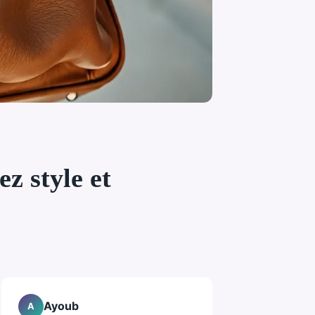
z style et
Ayoub
A