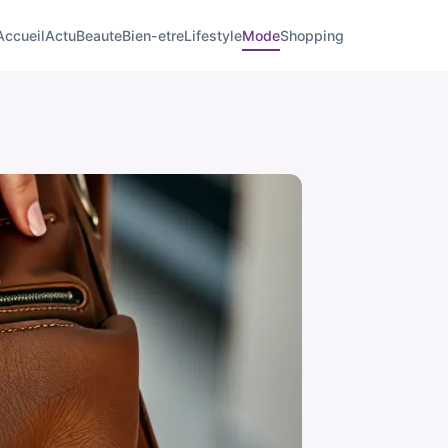
Accueil
Actu
Beaute
Bien-etre
Lifestyle
Mode
Shopping