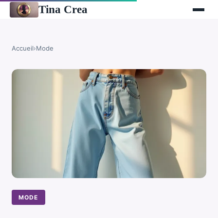
Tina Crea
Accueil
›
Mode
MODE